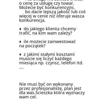
o cenę za usługę czy towar.
Możecie być konkurencyjni,
bo dacie lepszą jakość lub coś
więcej w cenie niż oferuje wasza
konkurencja.
♦ do jakiego klienta chcemy
trafić, na kim wam zależy?
♦ ile możecie zainwestować
na początek?
♦ z jakimi stałymi kosztami
musicie się liczyć każdego
miesiąca np. czynsz, telefon itd.
….
Nie musi być on wykonany
przez profesjonalistę, plan jest
dla was.Ścieszka która wyznaczy
wam cel.