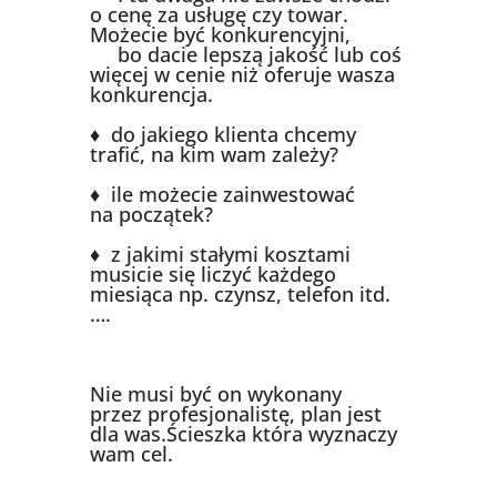
o cenę za usługę czy towar.
Możecie być konkurencyjni,
bo dacie lepszą jakość lub coś
więcej w cenie niż oferuje wasza
konkurencja.
♦ do jakiego klienta chcemy
trafić, na kim wam zależy?
♦ ile możecie zainwestować
na początek?
♦ z jakimi stałymi kosztami
musicie się liczyć każdego
miesiąca np. czynsz, telefon itd.
….
Nie musi być on wykonany
przez profesjonalistę, plan jest
dla was.Ścieszka która wyznaczy
wam cel.