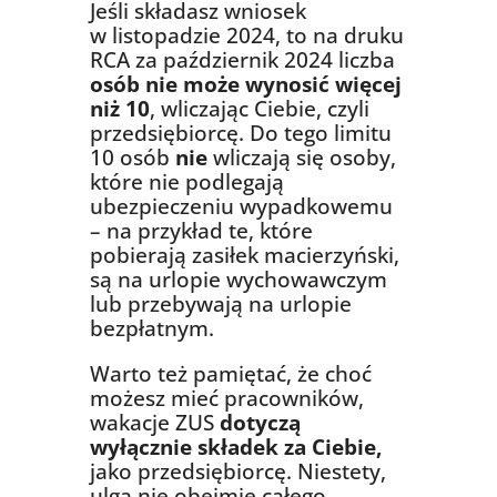
Jeśli składasz wniosek
w listopadzie 2024, to na druku
RCA za październik 2024 liczba
osób nie może wynosić więcej
niż 10
, wliczając Ciebie, czyli
przedsiębiorcę.
Do tego limitu
10 osób
nie
wliczają się osoby,
które nie podlegają
ubezpieczeniu wypadkowemu
– na przykład te, które
pobierają zasiłek macierzyński,
są na urlopie wychowawczym
lub przebywają na urlopie
bezpłatnym.
Warto też pamiętać, że choć
możesz mieć pracowników,
wakacje ZUS
dotyczą
wyłącznie składek za Ciebie,
jako przedsiębiorcę.
Niestety,
ulga nie obejmie całego