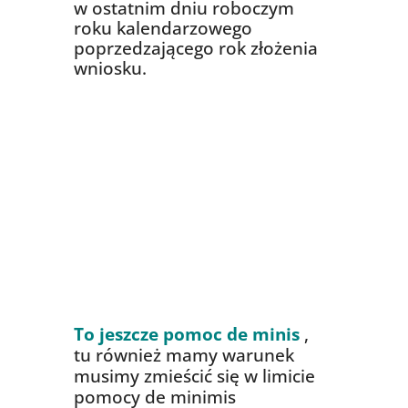
w ostatnim dniu roboczym
roku kalendarzowego
poprzedzającego rok złożenia
wniosku.
Skorzystaj z naszych usług i skup
się na rozwoju swojej firmy !
ww.polecanaksiegowa.pl
To jeszcze pomoc de minis
,
tu również mamy warunek
musimy zmieścić się w limicie
pomocy de minimis